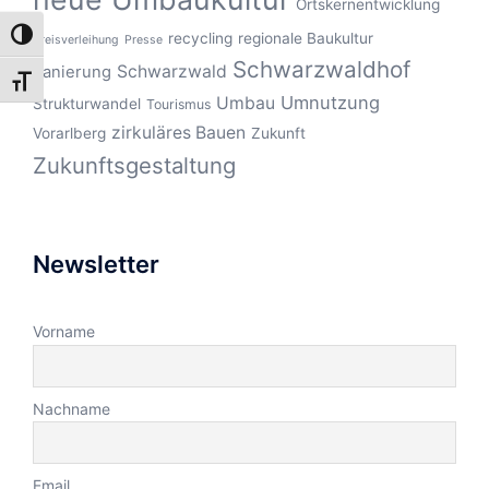
Ortskernentwicklung
UMSCHALTEN AUF HOHE KONTRASTE
recycling
regionale Baukultur
Preisverleihung
Presse
Schwarzwaldhof
Schwarzwald
Sanierung
SCHRIFT VERGRÖSSERN
Umnutzung
Umbau
Strukturwandel
Tourismus
zirkuläres Bauen
Vorarlberg
Zukunft
Zukunftsgestaltung
Newsletter
Vorname
Nachname
Email