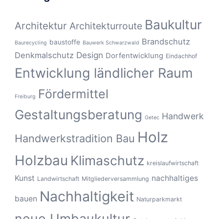
Baukultur
Architektur
Architekturroute
Brandschutz
baustoffe
Baurecycling
Bauwerk Schwarzwald
Design
Denkmalschutz
Dorfentwicklung
Eindachhof
Entwicklung ländlicher Raum
Fördermittel
Freiburg
Gestaltungsberatung
Handwerk
Getec
Holz
Handwerkstradition Bau
Holzbau
Klimaschutz
kreislaufwirtschaft
Kunst
nachhaltiges
Landwirtschaft
Mitgliederversammlung
Nachhaltigkeit
bauen
Naturparkmarkt
neue Umbaukultur