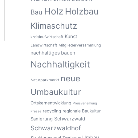
Holz
Holzbau
Bau
Klimaschutz
Kunst
kreislaufwirtschaft
Landwirtschaft
Mitgliederversammlung
nachhaltiges bauen
Nachhaltigkeit
neue
Naturparkmarkt
Umbaukultur
Ortskernentwicklung
Preisverleihung
recycling
regionale Baukultur
Presse
Schwarzwald
Sanierung
Schwarzwaldhof
Umbau
Strukturwandel
Tourismus