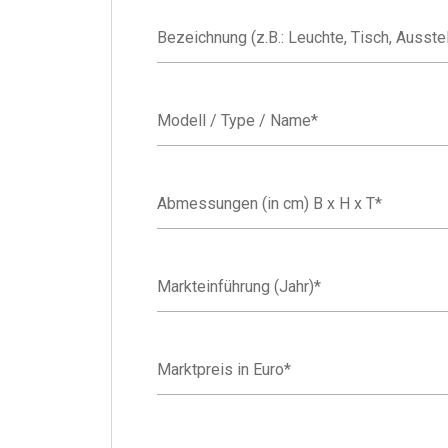
Bezeichnung (z.B.: Leuchte, Tisch, Ausste
Modell / Type / Name
*
Abmessungen (in cm) B x H x T
*
Markteinführung (Jahr)
*
Marktpreis in Euro
*