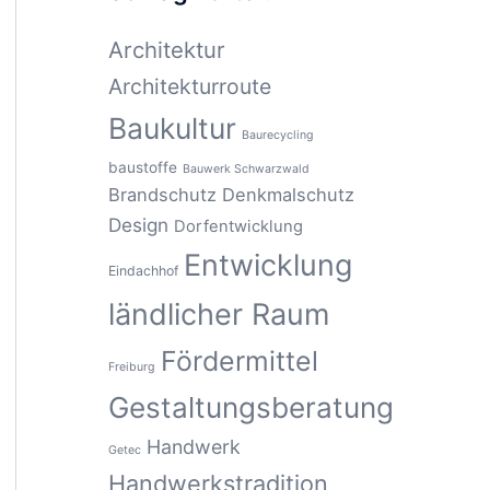
Architektur
Architekturroute
Baukultur
Baurecycling
baustoffe
Bauwerk Schwarzwald
Brandschutz
Denkmalschutz
Design
Dorfentwicklung
Entwicklung
Eindachhof
ländlicher Raum
Fördermittel
Freiburg
Gestaltungsberatung
Handwerk
Getec
Handwerkstradition