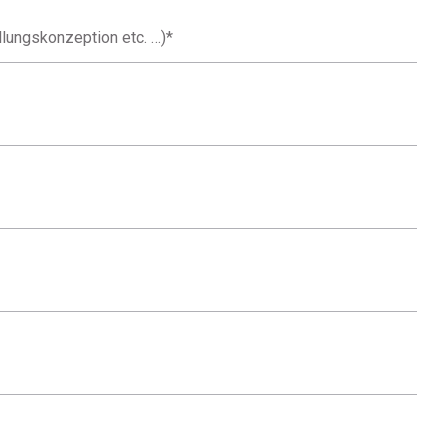
llungskonzeption etc. …)
*