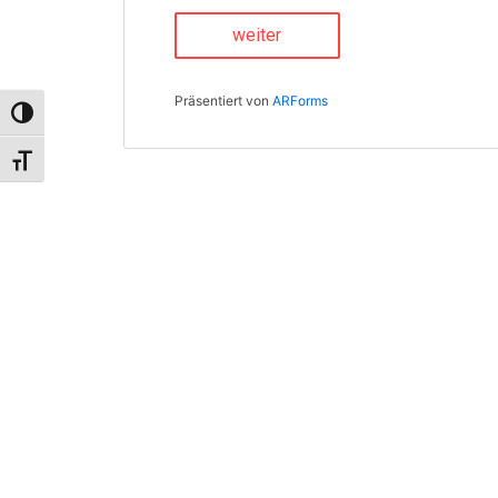
Präsentiert von
ARForms
UMSCHALTEN AUF HOHE KONTRASTE
SCHRIFT VERGRÖSSERN