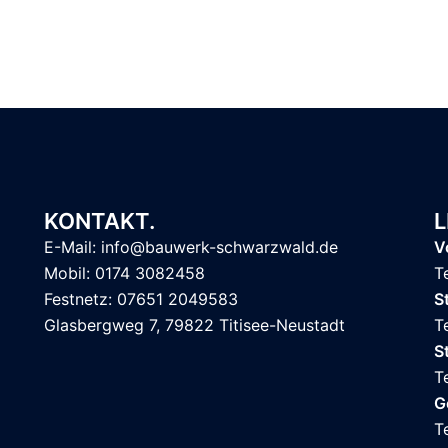
KONTAKT.
L
E-Mail: info@bauwerk-schwarzwald.de
V
Mobil: 0174 3082458
T
Festnetz: 07651 2049583
S
Glasbergweg 7, 79822 Titisee-Neustadt
T
S
T
G
T