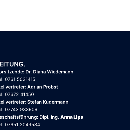
EITUNG.
orsitzende: Dr. Diana Wiedemann
el. 0761 5031415
tellvertreter: Adrian Probst
el. 07672 41450
tellvertreter: Stefan Kudermann
el. 07743 933909
eschäftsführung: Dipl. Ing.
Anna Lips
el. 07651 2049584