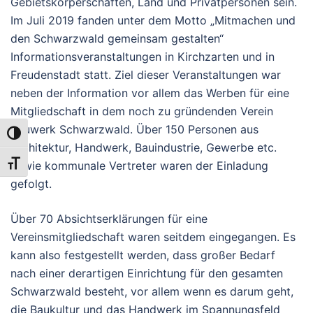
Gebietskörperschaften, Land und Privatpersonen sein.
Im Juli 2019 fanden unter dem Motto „Mitmachen und
den Schwarzwald gemeinsam gestalten“
Informationsveranstaltungen in Kirchzarten und in
Freudenstadt statt. Ziel dieser Veranstaltungen war
neben der Information vor allem das Werben für eine
Mitgliedschaft in dem noch zu gründenden Verein
Bauwerk Schwarzwald. Über 150 Personen aus
UMSCHALTEN AUF HOHE KONTRASTE
Architektur, Handwerk, Bauindustrie, Gewerbe etc.
sowie kommunale Vertreter waren der Einladung
SCHRIFT VERGRÖSSERN
gefolgt.
Über 70 Absichtserklärungen für eine
Vereinsmitgliedschaft waren seitdem eingegangen. Es
kann also festgestellt werden, dass großer Bedarf
nach einer derartigen Einrichtung für den gesamten
Schwarzwald besteht, vor allem wenn es darum geht,
die Baukultur und das Handwerk im Spannungsfeld