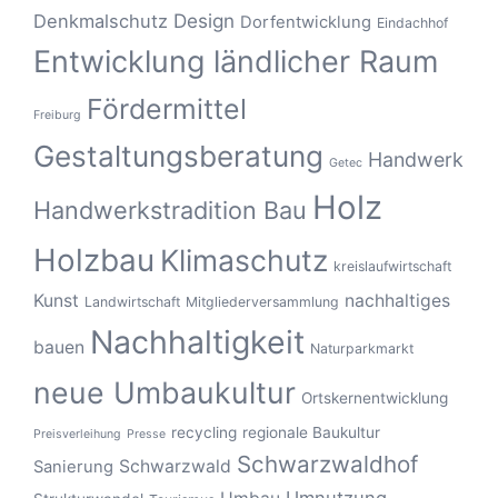
Design
Denkmalschutz
Dorfentwicklung
Eindachhof
Entwicklung ländlicher Raum
Fördermittel
Freiburg
Gestaltungsberatung
Handwerk
Getec
Holz
Handwerkstradition Bau
Holzbau
Klimaschutz
kreislaufwirtschaft
Kunst
nachhaltiges
Landwirtschaft
Mitgliederversammlung
Nachhaltigkeit
bauen
Naturparkmarkt
neue Umbaukultur
Ortskernentwicklung
recycling
regionale Baukultur
Preisverleihung
Presse
Schwarzwaldhof
Schwarzwald
Sanierung
Umnutzung