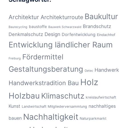
Baukultur
Architektur
Architekturroute
Brandschutz
baustoffe
Baurecycling
Bauwerk Schwarzwald
Design
Denkmalschutz
Dorfentwicklung
Eindachhof
Entwicklung ländlicher Raum
Fördermittel
Freiburg
Gestaltungsberatung
Handwerk
Getec
Holz
Handwerkstradition Bau
Holzbau
Klimaschutz
kreislaufwirtschaft
Kunst
nachhaltiges
Landwirtschaft
Mitgliederversammlung
Nachhaltigkeit
bauen
Naturparkmarkt