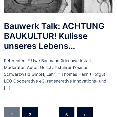
Bauwerk Talk: ACHTUNG
BAUKULTUR! Kulisse
unseres Lebens…
Referenten: * Uwe Baumann (Ideenwerkstatt,
Moderator, Autor, Geschäftsführer Kosmos
Schwarzwald GmbH, Lahr) * Thomas Hann (Hofgut
LEO Cooperative eG, regenerative Innovations- und
[…]
Seitennummerierung
1
2
…
6
>