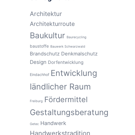
Architektur
Architekturroute
Baukultur
Baurecycling
baustoffe
Bauwerk Schwarzwald
Brandschutz
Denkmalschutz
Design
Dorfentwicklung
Entwicklung
Eindachhof
ländlicher Raum
Fördermittel
Freiburg
Gestaltungsberatung
Handwerk
Getec
Handwerkstradition