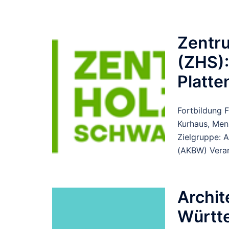
Zentr
(ZHS):
Platte
Fortbildung 
Kurhaus, Me
Zielgruppe: 
(AKBW) Veran
Archi
Württ