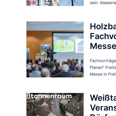
sein. Idealer
Holzba
Fachvo
Mess
Fachvorträge
Planen“ Freit
Messe in Fre
Weißt
Verans