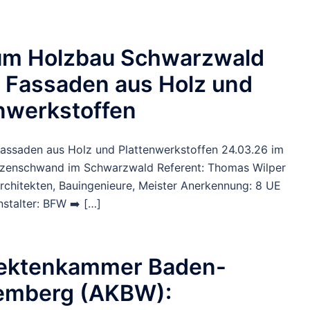
um Holzbau Schwarzwald
 Fassaden aus Holz und
nwerkstoffen
Fassaden aus Holz und Plattenwerkstoffen 24.03.26 im
nzenschwand im Schwarzwald Referent: Thomas Wilper
Architekten, Bauingenieure, Meister Anerkennung: 8 UE
stalter: BFW ➡️ […]
tektenkammer Baden-
emberg (AKBW):