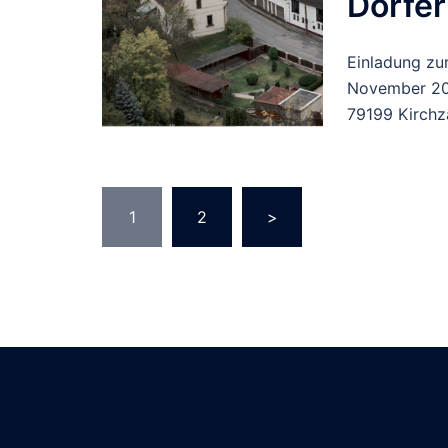
Dörfer
Einladung zu
November 202
79199 Kirchz
Seitennummerieru
1
2
>
der
Beiträge