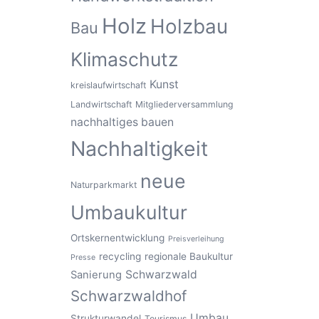
Holz
Holzbau
Bau
Klimaschutz
Kunst
kreislaufwirtschaft
Landwirtschaft
Mitgliederversammlung
nachhaltiges bauen
Nachhaltigkeit
neue
Naturparkmarkt
Umbaukultur
Ortskernentwicklung
Preisverleihung
recycling
regionale Baukultur
Presse
Schwarzwald
Sanierung
Schwarzwaldhof
Umbau
Strukturwandel
Tourismus