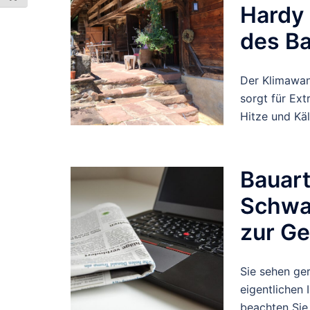
Hardy 
des B
Der Klimawa
sorgt für E
Hitze und Kä
Bauar
Schwa
zur Ge
Sie sehen ge
eigentlichen 
beachten Sie