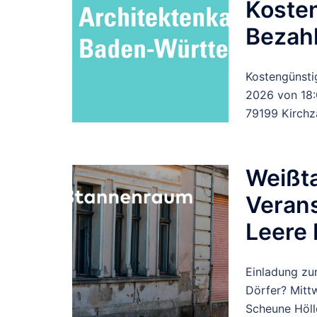
Koste
Bezah
Kostengünsti
2026 von 18:
79199 Kirchz
Weißt
Verans
Leere 
Einladung zu
Dörfer? Mittw
Scheune Höll