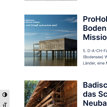
ProHo
Bodens
Missio
5. D-A-CH-Fa
(Bodensee) W
Länder, eine 
Badisc
das S
UMSCHALTEN AUF HOHE KONTRASTE
Neubau
SCHRIFT VERGRÖSSERN