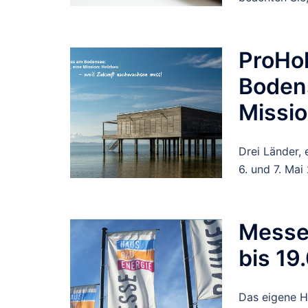
ProHo
Bodens
Missi
Drei Länder,
6. und 7. Mai
Messe 
bis 19
Das eigene H