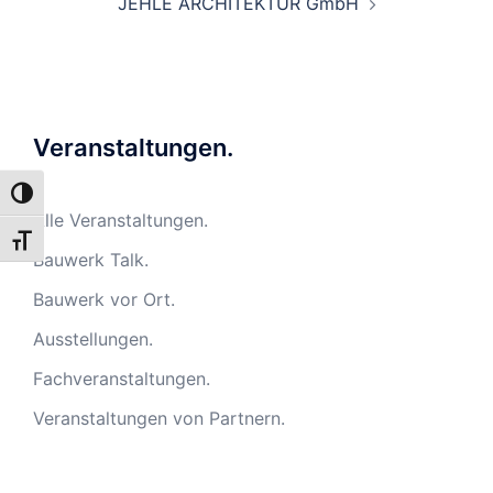
JEHLE ARCHITEKTUR GmbH
Veranstaltungen.
UMSCHALTEN AUF HOHE KONTRASTE
Alle Veranstaltungen.
SCHRIFT VERGRÖSSERN
Bauwerk Talk.
Bauwerk vor Ort.
Ausstellungen.
Fachveranstaltungen.
Veranstaltungen von Partnern.