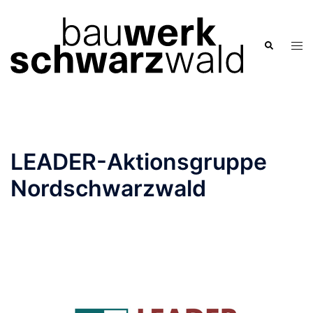
Zum
Inhalt
springen
Men
Suche
ums
LEADER-Aktionsgruppe
Nordschwarzwald