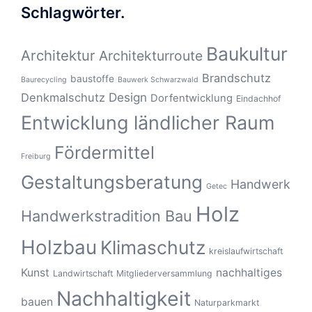
Schlagwörter.
Baukultur
Architektur
Architekturroute
Brandschutz
baustoffe
Baurecycling
Bauwerk Schwarzwald
Design
Denkmalschutz
Dorfentwicklung
Eindachhof
Entwicklung ländlicher Raum
Fördermittel
Freiburg
Gestaltungsberatung
Handwerk
Getec
Holz
Handwerkstradition Bau
Holzbau
Klimaschutz
kreislaufwirtschaft
Kunst
nachhaltiges
Landwirtschaft
Mitgliederversammlung
Nachhaltigkeit
bauen
Naturparkmarkt