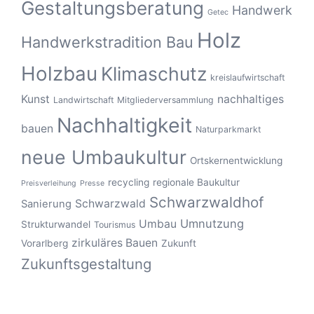
Gestaltungsberatung
Handwerk
Getec
Holz
Handwerkstradition Bau
Holzbau
Klimaschutz
kreislaufwirtschaft
Kunst
nachhaltiges
Landwirtschaft
Mitgliederversammlung
Nachhaltigkeit
bauen
Naturparkmarkt
neue Umbaukultur
Ortskernentwicklung
recycling
regionale Baukultur
Preisverleihung
Presse
Schwarzwaldhof
Schwarzwald
Sanierung
Umnutzung
Umbau
Strukturwandel
Tourismus
zirkuläres Bauen
Vorarlberg
Zukunft
Zukunftsgestaltung