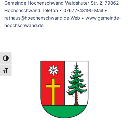
Gemeinde Höchenschwand Waldshuter Str. 2, 79862
Höchenschwand Telefon • 07672-48190 Mail •
rathaus@hoechenschwand.de Web • www.gemeinde-
hoechschwand.de
UMSCHALTEN AUF HOHE KONTRASTE
SCHRIFT VERGRÖSSERN