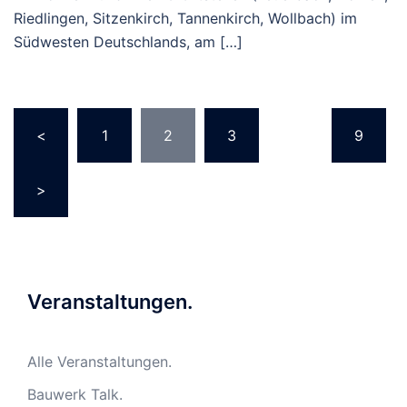
Riedlingen, Sitzenkirch, Tannenkirch, Wollbach) im
Südwesten Deutschlands, am […]
Seitennummerierung
<
1
2
3
…
9
der
Beiträge
>
Veranstaltungen.
Alle Veranstaltungen.
Bauwerk Talk.