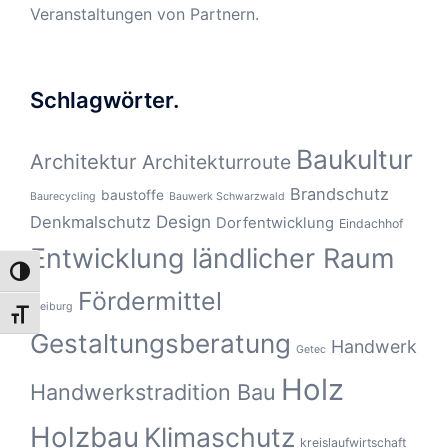
Veranstaltungen von Partnern.
Schlagwörter.
Baukultur
Architektur
Architekturroute
Brandschutz
baustoffe
Baurecycling
Bauwerk Schwarzwald
Design
Denkmalschutz
Dorfentwicklung
Eindachhof
Entwicklung ländlicher Raum
UMSCHALTEN AUF HOHE KONTRASTE
Fördermittel
Freiburg
SCHRIFT VERGRÖSSERN
Gestaltungsberatung
Handwerk
Getec
Holz
Handwerkstradition Bau
Holzbau
Klimaschutz
kreislaufwirtschaft