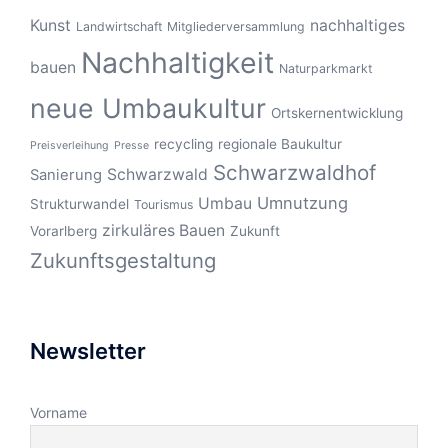
Kunst
nachhaltiges
Landwirtschaft
Mitgliederversammlung
Nachhaltigkeit
bauen
Naturparkmarkt
neue Umbaukultur
Ortskernentwicklung
recycling
regionale Baukultur
Preisverleihung
Presse
Schwarzwaldhof
Schwarzwald
Sanierung
Umnutzung
Umbau
Strukturwandel
Tourismus
zirkuläres Bauen
Vorarlberg
Zukunft
Zukunftsgestaltung
Newsletter
Vorname