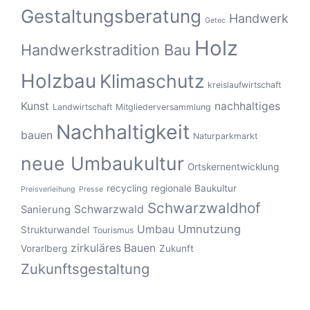
Gestaltungsberatung
Handwerk
Getec
Holz
Handwerkstradition Bau
Holzbau
Klimaschutz
kreislaufwirtschaft
Kunst
nachhaltiges
Landwirtschaft
Mitgliederversammlung
Nachhaltigkeit
bauen
Naturparkmarkt
neue Umbaukultur
Ortskernentwicklung
recycling
regionale Baukultur
Preisverleihung
Presse
Schwarzwaldhof
Schwarzwald
Sanierung
Umnutzung
Umbau
Strukturwandel
Tourismus
zirkuläres Bauen
Vorarlberg
Zukunft
Zukunftsgestaltung