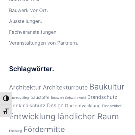
Bauwerk vor Ort.
Ausstellungen.
Fachveranstaltungen.
Veranstaltungen von Partnern.
Schlagwörter.
Baukultur
Architektur
Architekturroute
Brandschutz
baustoffe
Baurecycling
Bauwerk Schwarzwald
UMSCHALTEN AUF HOHE KONTRASTE
Design
Denkmalschutz
Dorfentwicklung
Eindachhof
SCHRIFT VERGRÖSSERN
Entwicklung ländlicher Raum
Fördermittel
Freiburg