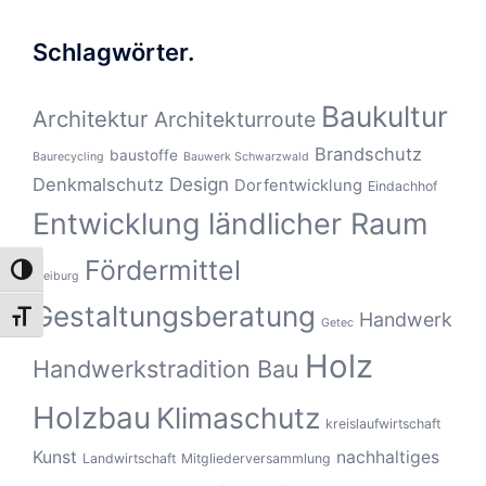
Schlagwörter.
Baukultur
Architektur
Architekturroute
Brandschutz
baustoffe
Baurecycling
Bauwerk Schwarzwald
Design
Denkmalschutz
Dorfentwicklung
Eindachhof
Entwicklung ländlicher Raum
Fördermittel
UMSCHALTEN AUF HOHE KONTRASTE
Freiburg
Gestaltungsberatung
Handwerk
SCHRIFT VERGRÖSSERN
Getec
Holz
Handwerkstradition Bau
Holzbau
Klimaschutz
kreislaufwirtschaft
Kunst
nachhaltiges
Landwirtschaft
Mitgliederversammlung