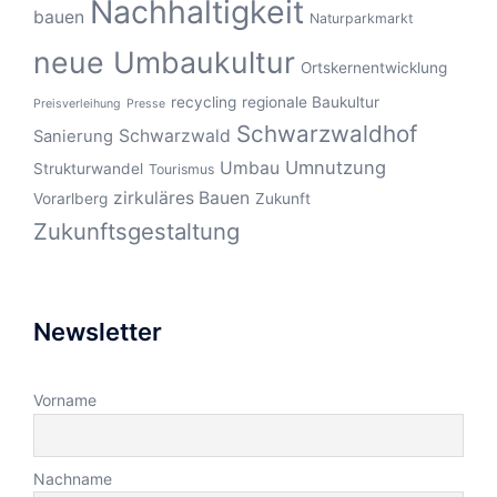
Nachhaltigkeit
bauen
Naturparkmarkt
neue Umbaukultur
Ortskernentwicklung
recycling
regionale Baukultur
Preisverleihung
Presse
Schwarzwaldhof
Schwarzwald
Sanierung
Umnutzung
Umbau
Strukturwandel
Tourismus
zirkuläres Bauen
Vorarlberg
Zukunft
Zukunftsgestaltung
Newsletter
Vorname
Nachname