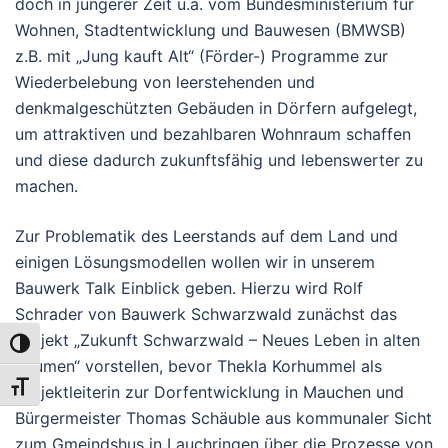
doch in jüngerer Zeit u.a. vom Bundesministerium für
Wohnen, Stadtentwicklung und Bauwesen (BMWSB)
z.B. mit „Jung kauft Alt“ (Förder-) Programme zur
Wiederbelebung von leerstehenden und
denkmalgeschützten Gebäuden in Dörfern aufgelegt,
um attraktiven und bezahlbaren Wohnraum schaffen
und diese dadurch zukunftsfähig und lebenswerter zu
machen.
Zur Problematik des Leerstands auf dem Land und
einigen Lösungsmodellen wollen wir in unserem
Bauwerk Talk Einblick geben. Hierzu wird Rolf
Schrader von Bauwerk Schwarzwald zunächst das
Projekt „Zukunft Schwarzwald – Neues Leben in alten
UMSCHALTEN AUF HOHE KONTRASTE
Räumen“ vorstellen, bevor Thekla Korhummel als
SCHRIFT VERGRÖSSERN
Projektleiterin zur Dorfentwicklung in Mauchen und
Bürgermeister Thomas Schäuble aus kommunaler Sicht
zum Gmeindshus in Lauchringen über die Prozesse von