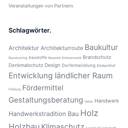
Veranstaltungen von Partnern.
Schlagwörter.
Baukultur
Architektur
Architekturroute
Brandschutz
baustoffe
Baurecycling
Bauwerk Schwarzwald
Design
Denkmalschutz
Dorfentwicklung
Eindachhof
Entwicklung ländlicher Raum
Fördermittel
Freiburg
Gestaltungsberatung
Handwerk
Getec
Holz
Handwerkstradition Bau
Holzbau
Klimaschutz