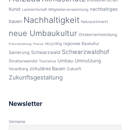
kreislaufwirtschaft
Kunst
nachhaltiges
Landwirtschaft
Mitgliederversammlung
Nachhaltigkeit
bauen
Naturparkmarkt
neue Umbaukultur
Ortskernentwicklung
recycling
regionale Baukultur
Preisverleihung
Presse
Schwarzwaldhof
Schwarzwald
Sanierung
Umnutzung
Umbau
Strukturwandel
Tourismus
zirkuläres Bauen
Vorarlberg
Zukunft
Zukunftsgestaltung
Newsletter
Vorname