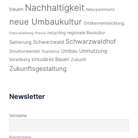
Nachhaltigkeit
bauen
Naturparkmarkt
neue Umbaukultur
Ortskernentwicklung
recycling
regionale Baukultur
Preisverleihung
Presse
Schwarzwaldhof
Schwarzwald
Sanierung
Umnutzung
Umbau
Strukturwandel
Tourismus
zirkuläres Bauen
Vorarlberg
Zukunft
Zukunftsgestaltung
Newsletter
Vorname
Nachname