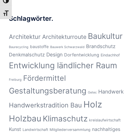
UMSCHALTEN AUF HOHE KONTRASTE
SCHRIFT VERGRÖSSERN
Schlagwörter.
Baukultur
Architektur
Architekturroute
Brandschutz
baustoffe
Baurecycling
Bauwerk Schwarzwald
Design
Denkmalschutz
Dorfentwicklung
Eindachhof
Entwicklung ländlicher Raum
Fördermittel
Freiburg
Gestaltungsberatung
Handwerk
Getec
Holz
Handwerkstradition Bau
Holzbau
Klimaschutz
kreislaufwirtschaft
Kunst
nachhaltiges
Landwirtschaft
Mitgliederversammlung