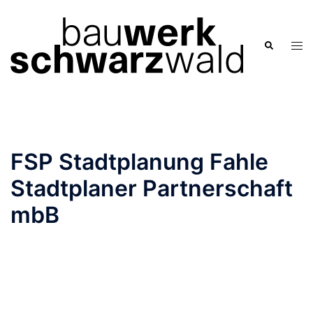
Zum
Inhalt
springen
Men
Suche
ums
FSP Stadtplanung Fahle
Stadtplaner Partnerschaft
mbB