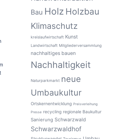
Holz
Holzbau
Bau
Klimaschutz
Kunst
kreislaufwirtschaft
h
Landwirtschaft
Mitgliederversammlung
nachhaltiges bauen
Nachhaltigkeit
im
t
neue
Naturparkmarkt
Umbaukultur
Ortskernentwicklung
Preisverleihung
recycling
regionale Baukultur
Presse
Schwarzwald
Sanierung
Schwarzwaldhof
Umbau
Strukturwandel
Tourismus