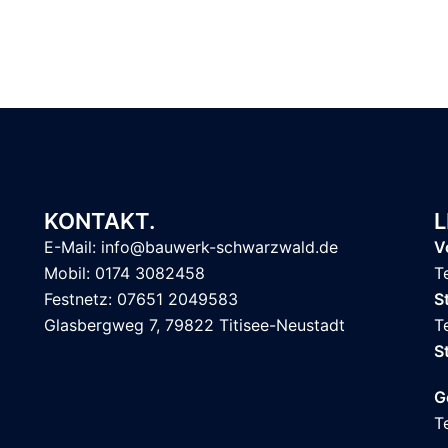
KONTAKT.
L
E-Mail: info@bauwerk-schwarzwald.de
V
Mobil: 0174 3082458
T
Festnetz: 07651 2049583
S
Glasbergweg 7, 79822 Titisee-Neustadt
T
S
G
T