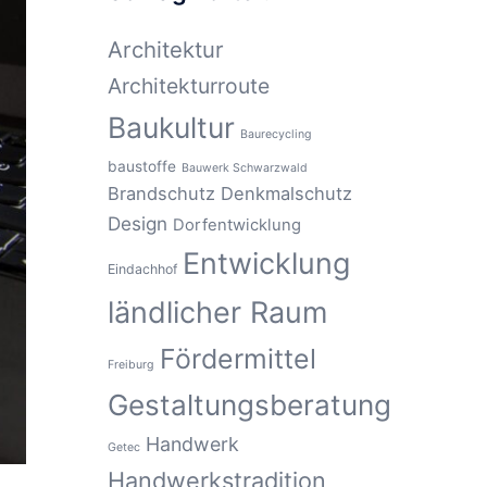
Architektur
Architekturroute
Baukultur
Baurecycling
baustoffe
Bauwerk Schwarzwald
Brandschutz
Denkmalschutz
Design
Dorfentwicklung
Entwicklung
Eindachhof
ländlicher Raum
Fördermittel
Freiburg
Gestaltungsberatung
Handwerk
Getec
Handwerkstradition