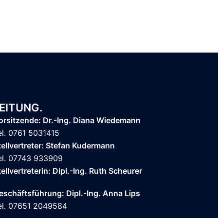
EITUNG.
orsitzende: Dr.-Ing. Diana Wiedemann
el. 0761 5031415
tellvertreter: Stefan Kudermann
el. 07743 933909
tellvertreterin: Dipl.-Ing. Ruth Scheurer
eschäftsführung: Dipl.-Ing. Anna Lips
el. 07651 2049584