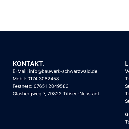
KONTAKT.
L
E-Mail: info@bauwerk-schwarzwald.de
V
Mobil: 0174 3082458
T
Festnetz: 07651 2049583
S
Glasbergweg 7, 79822 Titisee-Neustadt
T
S
G
T