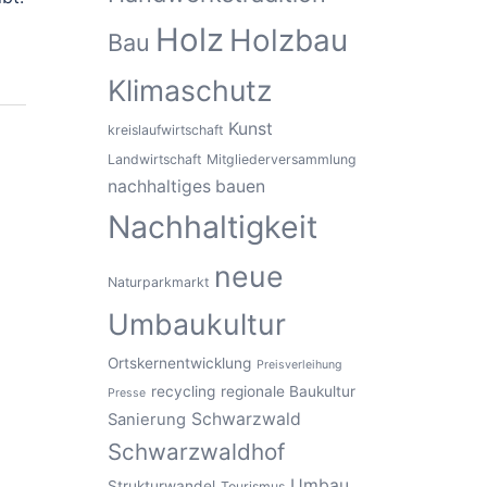
Holz
Holzbau
Bau
Klimaschutz
Kunst
kreislaufwirtschaft
Landwirtschaft
Mitgliederversammlung
nachhaltiges bauen
Nachhaltigkeit
neue
Naturparkmarkt
Umbaukultur
Ortskernentwicklung
Preisverleihung
recycling
regionale Baukultur
Presse
Schwarzwald
Sanierung
Schwarzwaldhof
Umbau
Strukturwandel
Tourismus