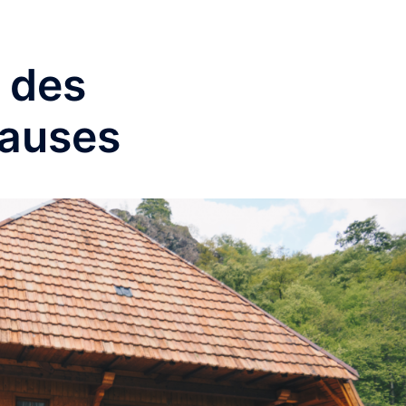
 des
auses