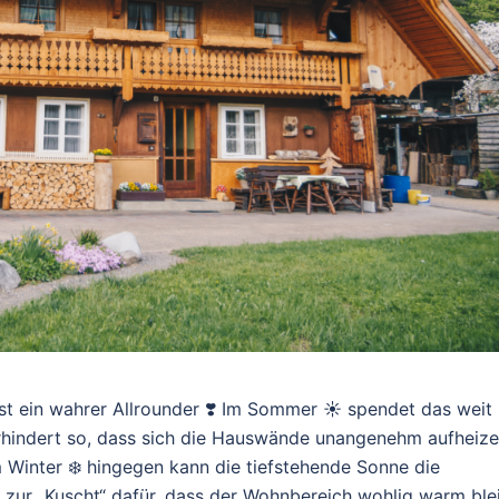
 ein wahrer Allrounder ❣️ Im Sommer ☀️ spendet das weit
rhindert so, dass sich die Hauswände unangenehm aufheize
 Winter ❄️ hingegen kann die tiefstehende Sonne die
ur „Kuscht“ dafür, dass der Wohnbereich wohlig warm blei