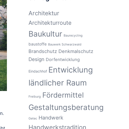
Architektur
Architekturroute
Baukultur
Baurecycling
baustoffe
Bauwerk Schwarzwald
Brandschutz
Denkmalschutz
Design
Dorfentwicklung
Entwicklung
Eindachhof
ländlicher Raum
Fördermittel
Freiburg
Gestaltungsberatung
n.
Handwerk
Getec
Handwerkstradition
bt.