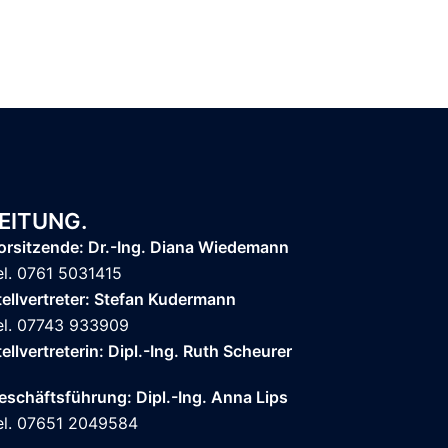
EITUNG.
orsitzende: Dr.-Ing. Diana Wiedemann
el. 0761 5031415
tellvertreter: Stefan Kudermann
el. 07743 933909
tellvertreterin: Dipl.-Ing. Ruth Scheurer
eschäftsführung: Dipl.-Ing. Anna Lips
el. 07651 2049584