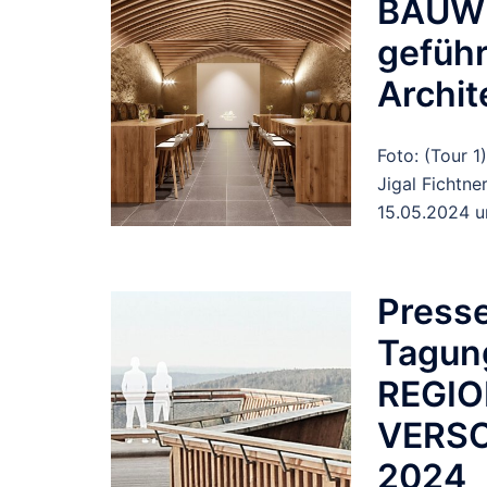
BAUWE
geführ
Archit
Foto: (Tour 1
Jigal Fichtne
15.05.2024 u
Presse
Tagun
REGIO
VERSC
2024