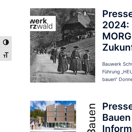
Press
2024:
MORGE
UMSCHALTEN AUF HOHE KONTRASTE
Zukun
SCHRIFT VERGRÖSSERN
Bauwerk Schw
Führung „HEU
bauen“ Donne
Presse
Bauen 
Inform