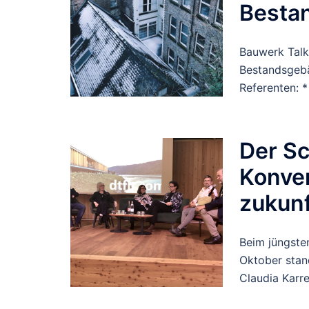
Besta
Bauwerk Tal
Bestandsgebä
Referenten: *
Der Sc
Konven
zukunf
Beim jüngste
Oktober stan
Claudia Karr