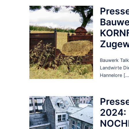
Presse
Bauwer
KORNF
Zugewi
Bauwerk Tal
Landwirte Die
Hannelore […
Press
2024:
NOCHM