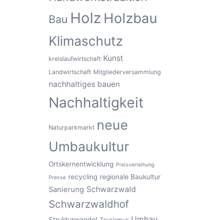
Holz
Holzbau
Bau
Klimaschutz
Kunst
kreislaufwirtschaft
Landwirtschaft
Mitgliederversammlung
nachhaltiges bauen
Nachhaltigkeit
neue
Naturparkmarkt
Umbaukultur
Ortskernentwicklung
Preisverleihung
recycling
regionale Baukultur
Presse
Schwarzwald
Sanierung
Schwarzwaldhof
Umbau
Strukturwandel
Tourismus