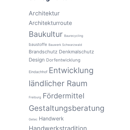
Architektur
Architekturroute
Baukultur
Baurecycling
baustoffe
Bauwerk Schwarzwald
Brandschutz
Denkmalschutz
Design
Dorfentwicklung
Entwicklung
Eindachhof
ländlicher Raum
Fördermittel
Freiburg
Gestaltungsberatung
Handwerk
Getec
Handwerkstradition