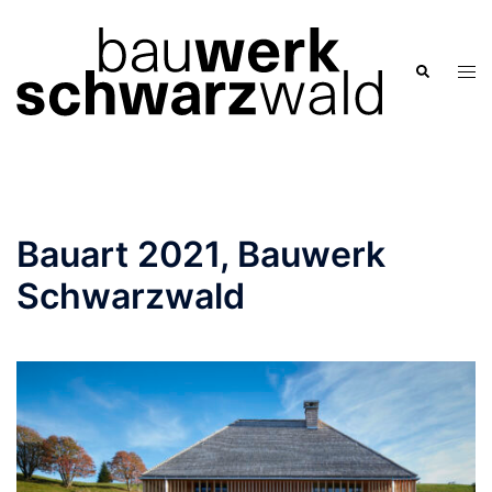
Zum
Inhalt
springen
Men
Suche
ums
Bauart 2021, Bauwerk
Schwarzwald