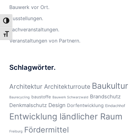
Bauwerk vor Ort.
Ausstellungen.
UMSCHALTEN AUF HOHE KONTRASTE
Fachveranstaltungen.
SCHRIFT VERGRÖSSERN
Veranstaltungen von Partnern.
Schlagwörter.
Baukultur
Architektur
Architekturroute
Brandschutz
baustoffe
Baurecycling
Bauwerk Schwarzwald
Design
Denkmalschutz
Dorfentwicklung
Eindachhof
Entwicklung ländlicher Raum
Fördermittel
Freiburg