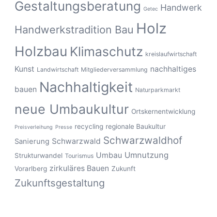
Gestaltungsberatung
Handwerk
Getec
Holz
Handwerkstradition Bau
Holzbau
Klimaschutz
kreislaufwirtschaft
Kunst
nachhaltiges
Landwirtschaft
Mitgliederversammlung
Nachhaltigkeit
bauen
Naturparkmarkt
neue Umbaukultur
Ortskernentwicklung
recycling
regionale Baukultur
Preisverleihung
Presse
Schwarzwaldhof
Schwarzwald
Sanierung
Umnutzung
Umbau
Strukturwandel
Tourismus
zirkuläres Bauen
Vorarlberg
Zukunft
Zukunftsgestaltung