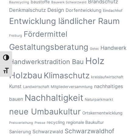
Brandschutz
baustoffe
Baurecycling
Bauwerk Schwarzwald
Design
Denkmalschutz
Dorfentwicklung
Eindachhof
Entwicklung ländlicher Raum
Fördermittel
Freiburg
Gestaltungsberatung
Handwerk
Getec
Holz
UMSCHALTEN AUF HOHE KONTRASTE
Handwerkstradition Bau
SCHRIFT VERGRÖSSERN
Holzbau
Klimaschutz
kreislaufwirtschaft
Kunst
nachhaltiges
Landwirtschaft
Mitgliederversammlung
Nachhaltigkeit
bauen
Naturparkmarkt
neue Umbaukultur
Ortskernentwicklung
recycling
regionale Baukultur
Preisverleihung
Presse
Schwarzwaldhof
Schwarzwald
Sanierung