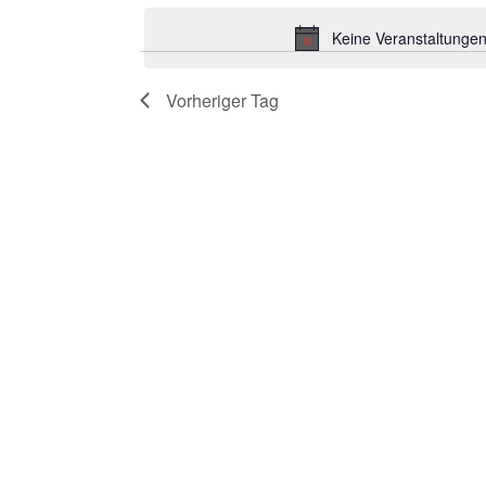
wählen.
Schlüsselwort.
2026
Navigation
Keine Veranstaltungen
Vorheriger Tag