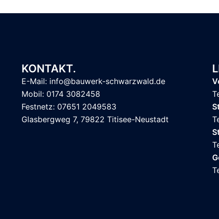
KONTAKT.
L
E-Mail: info@bauwerk-schwarzwald.de
V
Mobil: 0174 3082458
T
Festnetz: 07651 2049583
S
Glasbergweg 7, 79822 Titisee-Neustadt
T
S
T
G
T