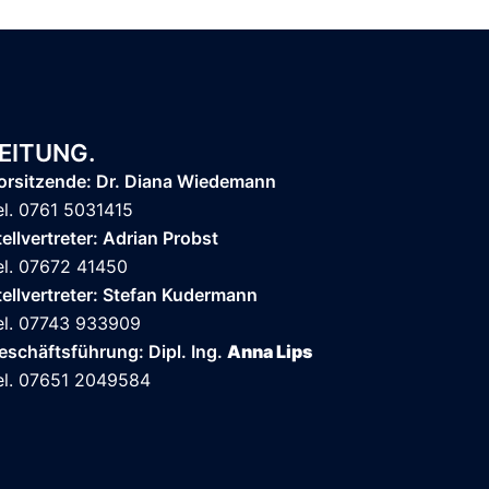
EITUNG.
orsitzende: Dr. Diana Wiedemann
el. 0761 5031415
tellvertreter: Adrian Probst
el. 07672 41450
tellvertreter: Stefan Kudermann
el. 07743 933909
eschäftsführung: Dipl. Ing.
Anna Lips
el. 07651 2049584