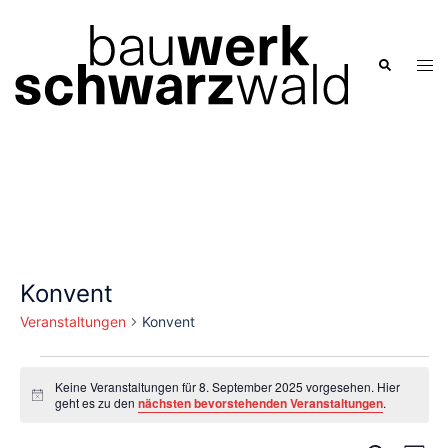
Zum
Inhalt
springen
Men
Suche
ums
Konvent
Veranstaltungen
Konvent
Veranstaltungen
Keine Veranstaltungen für 8. September 2025 vorgesehen. Hier
für
Hinweis
geht es zu den
nächsten bevorstehenden Veranstaltungen
.
8.