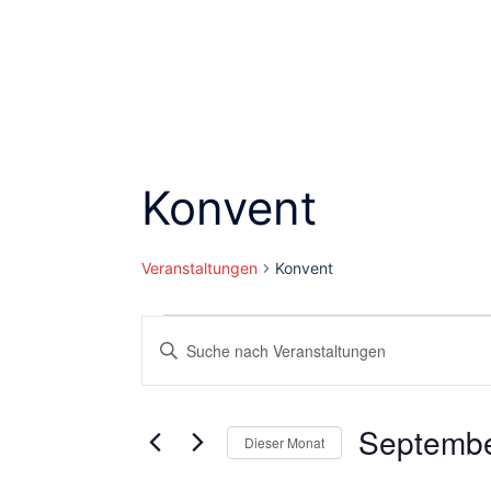
Konvent
Veranstaltungen
Konvent
Veranstaltungen
Veranstaltungen
Bitte
Schlüsselwort
Suche
eingeben.
und
Suche
Septembe
Dieser Monat
nach
Ansichten,
Datum
Veranstaltungen