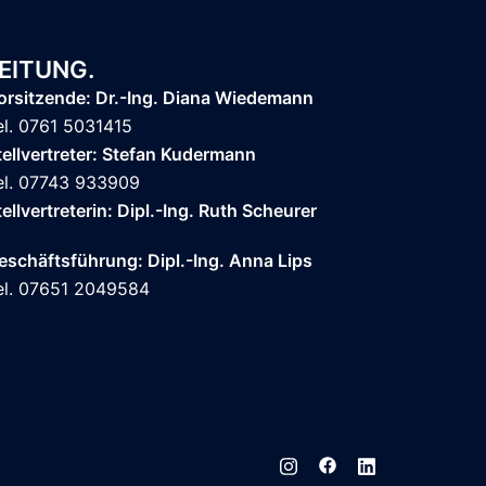
EITUNG.
orsitzende: Dr.-Ing. Diana Wiedemann
el. 0761 5031415
tellvertreter: Stefan Kudermann
el. 07743 933909
tellvertreterin: Dipl.-Ing. Ruth Scheurer
eschäftsführung: Dipl.-Ing. Anna Lips
el. 07651 2049584