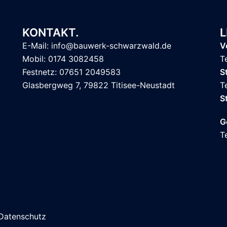
KONTAKT.
L
E-Mail: info@bauwerk-schwarzwald.de
V
Mobil: 0174 3082458
T
Festnetz: 07651 2049583
S
Glasbergweg 7, 79822 Titisee-Neustadt
T
S
G
T
Datenschutz