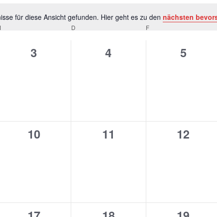
sse für diese Ansicht gefunden. Hier geht es zu den
nächsten bevor
Hinweis
M
MITTWOCH
D
DONNERSTAG
F
FREITAG
0
0
0
3
4
5
altungen,
Veranstaltungen,
Veranstaltungen,
Verans
0
0
0
10
11
12
altungen,
Veranstaltungen,
Veranstaltungen,
Verans
0
0
0
17
18
19