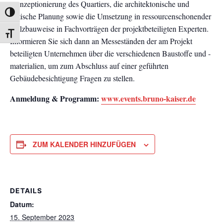
Konzeptionierung des Quartiers, die architektonische und
UMSCHALTEN AUF HOHE KONTRASTE
statische Planung sowie die Umsetzung in ressourcenschonender
Holzbauweise in Fachvorträgen der projektbeteiligten Experten.
SCHRIFT VERGRÖSSERN
Informieren Sie sich dann an Messeständen der am Projekt
beteiligten Unternehmen über die verschiedenen Baustoffe und -
materialien, um zum Abschluss auf einer geführten
Gebäudebesichtigung Fragen zu stellen.
Anmeldung & Programm:
www.events.bruno-kaiser.de
ZUM KALENDER HINZUFÜGEN
DETAILS
Datum:
15. September 2023