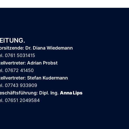
EITUNG.
orsitzende: Dr. Diana Wiedemann
el. 0761 5031415
tellvertreter: Adrian Probst
el. 07672 41450
tellvertreter: Stefan Kudermann
el. 07743 933909
eschäftsführung: Dipl. Ing.
Anna Lips
el. 07651 2049584