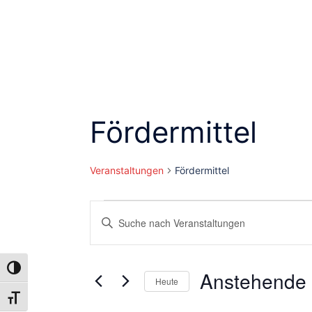
Fördermittel
Veranstaltungen
Fördermittel
Veranstaltungen
Veranstaltungen
Bitte
Schlüsselwort
Suche
eingeben.
und
UMSCHALTEN AUF HOHE KONTRASTE
Suche
Anstehende
Heute
nach
SCHRIFT VERGRÖSSERN
Ansichten,
Datum
Veranstaltungen