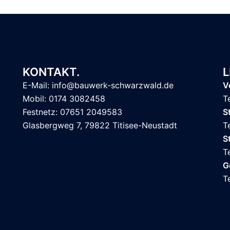
KONTAKT.
L
E-Mail: info@bauwerk-schwarzwald.de
V
Mobil: 0174 3082458
T
Festnetz: 07651 2049583
S
Glasbergweg 7, 79822 Titisee-Neustadt
T
S
T
G
T