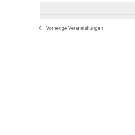
wählen.
Schlüsselwort.
Navigation
Vorherige
Veranstaltungen