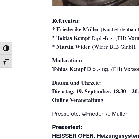
Referenten:
* Friederike Müller
(Kachelofenbau 
Ver
* Tobias Kempf
Dipl.-Ing. (FH)
Martin Wider
*
(Wider BIB GmbH – 
UMSCHALTEN AUF HOHE KONTRASTE
Moderation:
SCHRIFT VERGRÖSSERN
Dipl.-Ing. (FH) Ver
Tobias Kempf
Datum und Uhrzeit:
Dienstag, 19. September, 18.30 – 20
Online-Veranstaltung
Pressefoto: ©Friederike Müller
Pressetext:
HEISSER OFEN. Heizungssystem