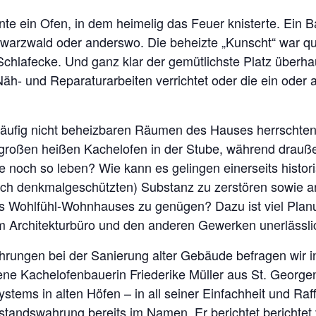
ente ein Ofen, in dem heimelig das Feuer knisterte. Ei
hwarzwald oder anderswo. Die beheizte „Kunscht“ war q
Schlafecke. Und ganz klar der gemütlichste Platz überh
äh- und Reparaturarbeiten verrichtet oder die ein oder
, häufig nicht beheizbaren Räumen des Hauses herrschte
 großen heißen Kachelofen in der Stube, während drau
e noch so leben? Wie kann es gelingen einerseits histo
ich denkmalgeschützten) Substanz zu zerstören sowie a
 Wohlfühl-Wohnhauses zu genügen? Dazu ist viel Planun
 Architekturbüro und den anderen Gewerken unerlässli
rungen bei der Sanierung alter Gebäude befragen wir i
ene Kachelofenbauerin Friederike Müller aus St. Georgen
stems in alten Höfen – in all seiner Einfachheit und Raf
standswahrung bereits im Namen. Er berichtet berichtet