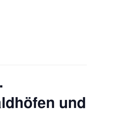
…
ldhöfen und