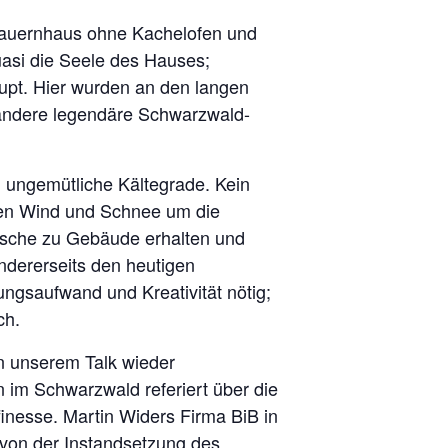
n Bauernhaus ohne Kachelofen und
uasi die Seele des Hauses;
aupt. Hier wurden an den langen
 andere legendäre Schwarzwald-
n ungemütliche Kältegrade. Kein
ßen Wind und Schnee um die
rische zu Gebäude erhalten und
ndererseits den heutigen
gsaufwand und Kreativität nötig;
ch.
n unserem Talk wieder
 im Schwarzwald referiert über die
finesse. Martin Widers Firma BiB in
 von der Instandsetzung des