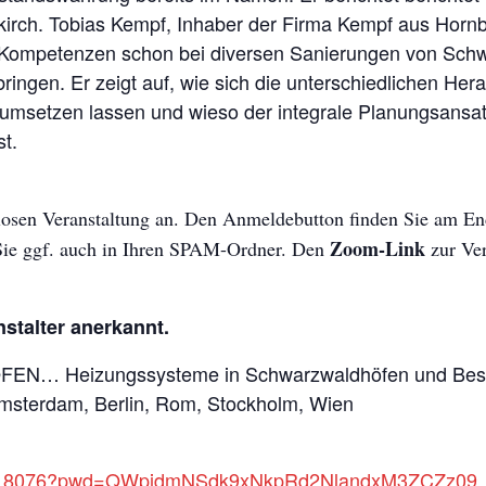
kirch. Tobias Kempf, Inhaber der Firma Kempf aus Horn
 Kompetenzen schon bei diversen Sanierungen von Sch
ingen. Er zeigt auf, wie sich die unterschiedlichen Her
msetzen lassen und wieso der integrale Planungsansatz 
t.
nlosen Veranstaltung an. Den Anmeldebutton finden Sie am End
Zoom-Link
 Sie ggf. auch in Ihren SPAM-Ordner. Den
zur Ver
stalter anerkannt.
OFEN… Heizungssysteme in Schwarzwaldhöfen und Be
Amsterdam, Berlin, Rom, Stockholm, Wien
485518076?pwd=QWpjdmNSdk9xNkpRd2NlandxM3ZCZz09