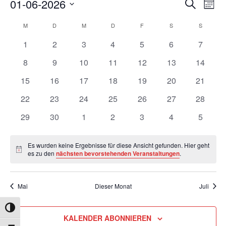
Verans
01-06-2026
Ver
SUCHE
MON
Ans
Suche
Datum
Kalender
Nav
M
MONTAG
D
DIENSTAG
M
MITTWOCH
D
DONNERSTAG
F
FREITAG
S
SAMSTAG
S
SONNTA
und
wählen.
von
0
0
0
0
0
0
Ansicht
0
1
2
3
4
5
6
7
Veranstaltungen
Veranstaltungen
Veranstaltungen
Veranstaltungen
Veranstaltungen
Veranstaltungen
Veranstaltunge
Veranst
Navigat
0
0
0
0
0
0
0
8
9
10
11
12
13
14
Veranstaltungen
Veranstaltungen
Veranstaltungen
Veranstaltungen
Veranstaltungen
Veranstaltungen
Veranst
0
0
0
0
0
0
0
15
16
17
18
19
20
21
Veranstaltungen
Veranstaltungen
Veranstaltungen
Veranstaltungen
Veranstaltungen
Veranstaltungen
Veranst
0
0
0
0
0
0
0
22
23
24
25
26
27
28
Veranstaltungen
Veranstaltungen
Veranstaltungen
Veranstaltungen
Veranstaltungen
Veranstaltungen
Veranst
0
0
0
0
0
0
0
29
30
1
2
3
4
5
Veranstaltungen
Veranstaltungen
Veranstaltungen
Veranstaltungen
Veranstaltungen
Veranstaltunge
Veranst
Es wurden keine Ergebnisse für diese Ansicht gefunden. Hier geht
Hinweis
es zu den
nächsten bevorstehenden Veranstaltungen
.
Mai
Dieser Monat
Juli
UMSCHALTEN AUF HOHE KONTRASTE
KALENDER ABONNIEREN