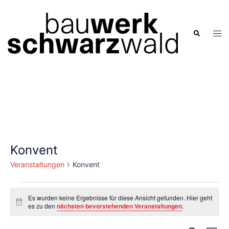
Zum
Inhalt
springen
Men
Suche
ums
Konvent
Veranstaltungen
Konvent
Veranstaltungen
Es wurden keine Ergebnisse für diese Ansicht gefunden. Hier geht
Hinweis
es zu den
nächsten bevorstehenden Veranstaltungen
.