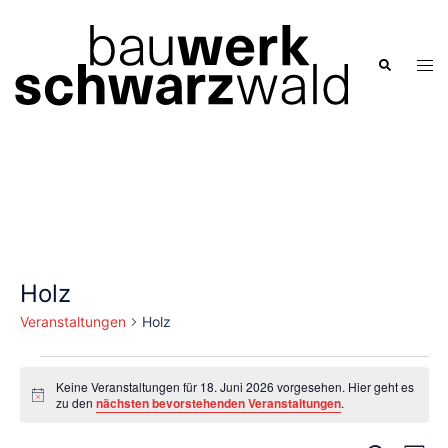
Zum
Inhalt
springen
Men
Suche
ums
Holz
Veranstaltungen
Holz
Veranstaltungen
Keine Veranstaltungen für 18. Juni 2026 vorgesehen. Hier geht es
für
Hinweis
zu den
nächsten bevorstehenden Veranstaltungen
.
18.