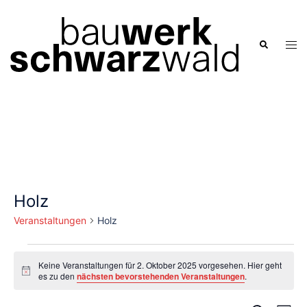
Zum
Inhalt
springen
Men
Suche
ums
Holz
Veranstaltungen
Holz
Veranstaltungen
Keine Veranstaltungen für 2. Oktober 2025 vorgesehen. Hier geht
für
Hinweis
es zu den
nächsten bevorstehenden Veranstaltungen
.
2.