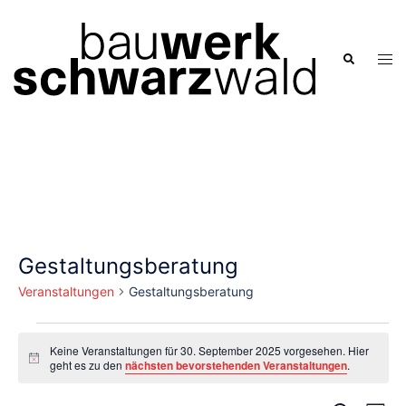
Zum
Inhalt
springen
Men
Suche
ums
Gestaltungsberatung
Veranstaltungen
Gestaltungsberatung
Veranstaltungen
Keine Veranstaltungen für 30. September 2025 vorgesehen. Hier
für
Hinweis
geht es zu den
nächsten bevorstehenden Veranstaltungen
.
30.