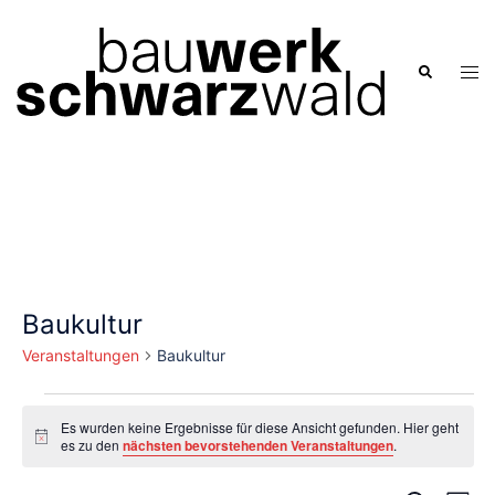
Zum
Inhalt
springen
Men
Suche
ums
Baukultur
Veranstaltungen
Baukultur
Veranstaltungen
Es wurden keine Ergebnisse für diese Ansicht gefunden. Hier geht
Hinweis
es zu den
nächsten bevorstehenden Veranstaltungen
.