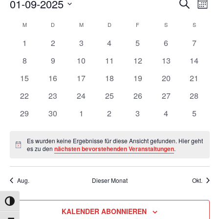
Verans
01-09-2025
Ver
SUCHE
MON
Ans
Suche
Datum
Kalender
Nav
M
MONTAG
D
DIENSTAG
M
MITTWOCH
D
DONNERSTAG
F
FREITAG
S
SAMSTAG
S
SONNTA
und
wählen.
von
0
0
0
0
0
0
Ansicht
0
1
2
3
4
5
6
7
Veranstaltungen
Veranstaltungen
Veranstaltungen
Veranstaltungen
Veranstaltungen
Veranstaltungen
Veranstaltunge
Veranst
Navigat
0
0
0
0
0
0
0
8
9
10
11
12
13
14
Veranstaltungen
Veranstaltungen
Veranstaltungen
Veranstaltungen
Veranstaltungen
Veranstaltungen
Veranst
0
0
0
0
0
0
0
15
16
17
18
19
20
21
Veranstaltungen
Veranstaltungen
Veranstaltungen
Veranstaltungen
Veranstaltungen
Veranstaltungen
Veranst
0
0
0
0
0
0
0
22
23
24
25
26
27
28
Veranstaltungen
Veranstaltungen
Veranstaltungen
Veranstaltungen
Veranstaltungen
Veranstaltungen
Veranst
0
0
0
0
0
0
0
29
30
1
2
3
4
5
Veranstaltungen
Veranstaltungen
Veranstaltungen
Veranstaltungen
Veranstaltungen
Veranstaltunge
Veranst
Es wurden keine Ergebnisse für diese Ansicht gefunden. Hier geht
Hinweis
es zu den
nächsten bevorstehenden Veranstaltungen
.
Aug.
Dieser Monat
Okt.
UMSCHALTEN AUF HOHE KONTRASTE
KALENDER ABONNIEREN