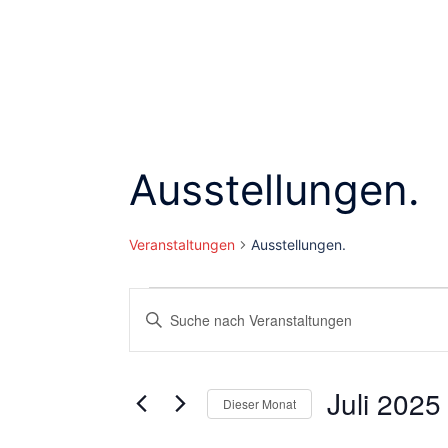
Ausstellungen.
Veranstaltungen
Ausstellungen.
Veranstaltungen
Veranstaltungen
Bitte
Schlüsselwort
Suche
eingeben.
und
Suche
Juli 2025
Dieser Monat
nach
Ansichten,
Datum
Veranstaltungen