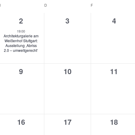
M
MITTWOCH
D
DONNERSTAG
F
FREITAG
1
0
0
2
3
4
altungen,
Veranstaltung,
Veranstaltungen,
Verans
19:00
Architekturgalerie am
Weißenhof Stuttgart:
Ausstellung ‚Abriss
2.0 – umweltgerecht‘
0
0
0
9
10
11
altungen,
Veranstaltungen,
Veranstaltungen,
Verans
0
0
0
16
17
18
ltungen,
Veranstaltungen,
Veranstaltungen,
Verans