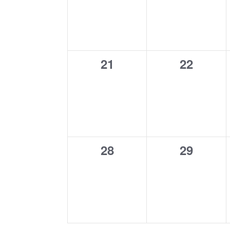
0
0
21
22
Veranstaltungen,
Veransta
0
0
28
29
Veranstaltungen,
Veransta