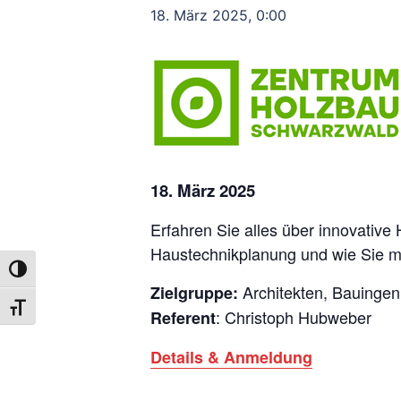
18. März 2025, 0:00
18. März 2025
Erfahren Sie alles über innovativ
Haustechnikplanung und wie Sie mode
UMSCHALTEN AUF HOHE KONTRASTE
Architekten, Bauingen
Zielgruppe:
SCHRIFT VERGRÖSSERN
: Christoph Hubweber
Referent
Details & Anmeldung