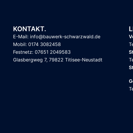
KONTAKT.
L
E-Mail: info@bauwerk-schwarzwald.de
V
Mobil: 0174 3082458
T
Festnetz: 07651 2049583
S
Glasbergweg 7, 79822 Titisee-Neustadt
T
S
G
T