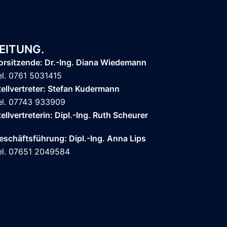
EITUNG.
orsitzende: Dr.-Ing. Diana Wiedemann
el. 0761 5031415
tellvertreter: Stefan Kudermann
el. 07743 933909
tellvertreterin: Dipl.-Ing. Ruth Scheurer
eschäftsführung: Dipl.-Ing. Anna Lips
el. 07651 2049584