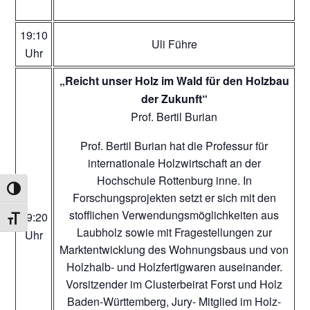
19:10
Uli Führe
Uhr
„Reicht unser Holz im Wald für den Holzbau
der Zukunft“
Prof. Bertil Burian
Prof. Bertil Burian hat die Professur für
internationale Holzwirtschaft an der
Hochschule Rottenburg inne. In
UMSCHALTEN AUF HOHE KONTRASTE
Forschungsprojekten setzt er sich mit den
stofflichen Verwendungsmöglichkeiten aus
19:20
SCHRIFT VERGRÖSSERN
Laubholz sowie mit Fragestellungen zur
Uhr
Marktentwicklung des Wohnungsbaus und von
Holzhalb- und Holzfertigwaren auseinander.
Vorsitzender im Clusterbeirat Forst und Holz
Baden-Württemberg, Jury- Mitglied im Holz-