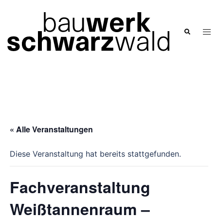
Zum
Inhalt
springen
Men
Suche
ums
« Alle Veranstaltungen
Diese Veranstaltung hat bereits stattgefunden.
Fachveranstaltung
Weißtannenraum –