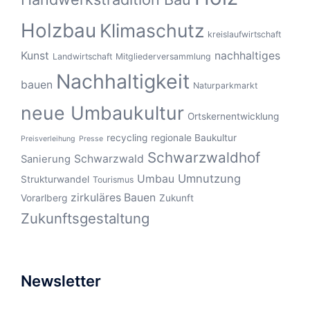
Holzbau
Klimaschutz
kreislaufwirtschaft
Kunst
nachhaltiges
Landwirtschaft
Mitgliederversammlung
Nachhaltigkeit
bauen
Naturparkmarkt
neue Umbaukultur
Ortskernentwicklung
recycling
regionale Baukultur
Preisverleihung
Presse
Schwarzwaldhof
Schwarzwald
Sanierung
Umnutzung
Umbau
Strukturwandel
Tourismus
zirkuläres Bauen
Vorarlberg
Zukunft
Zukunftsgestaltung
Newsletter