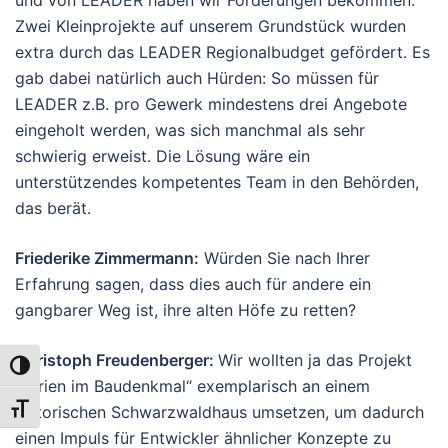
Zwei Kleinprojekte auf unserem Grundstück wurden
extra durch das LEADER Regionalbudget gefördert. Es
gab dabei natürlich auch Hürden: So müssen für
LEADER z.B. pro Gewerk mindestens drei Angebote
eingeholt werden, was sich manchmal als sehr
schwierig erweist. Die Lösung wäre ein
unterstützendes kompetentes Team in den Behörden,
das berät.
Friederike Zimmermann
:
Würden Sie nach Ihrer
Erfahrung sagen, dass dies auch für andere ein
gangbarer Weg ist, ihre alten Höfe zu retten?
Christoph Freudenberger:
Wir wollten ja das Projekt
UMSCHALTEN AUF HOHE KONTRASTE
„Ferien im Baudenkmal“ exemplarisch an einem
historischen Schwarzwaldhaus umsetzen, um dadurch
SCHRIFT VERGRÖSSERN
einen Impuls für Entwickler ähnlicher Konzepte zu