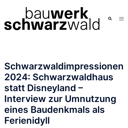
Zum
Inhalt
springen
Men
Suche
ums
Schwarzwaldimpressionen
2024: Schwarzwaldhaus
statt Disneyland –
Interview zur Umnutzung
eines Baudenkmals als
Ferienidyll