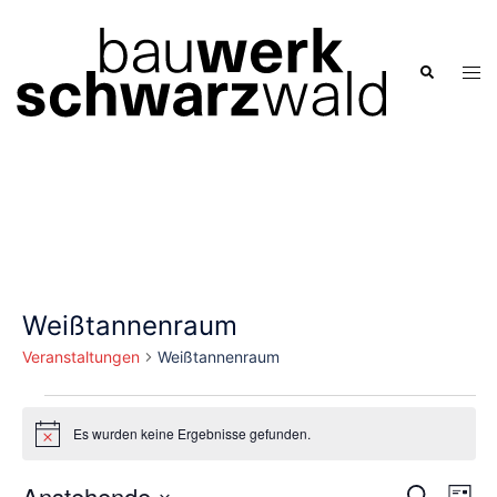
Zum
Inhalt
springen
Men
Suche
ums
Weißtannenraum
Veranstaltungen
Weißtannenraum
Veranstaltungen
Es wurden keine Ergebnisse gefunden.
Hinweis
Verans
Anstehende
Ver
SUCHE