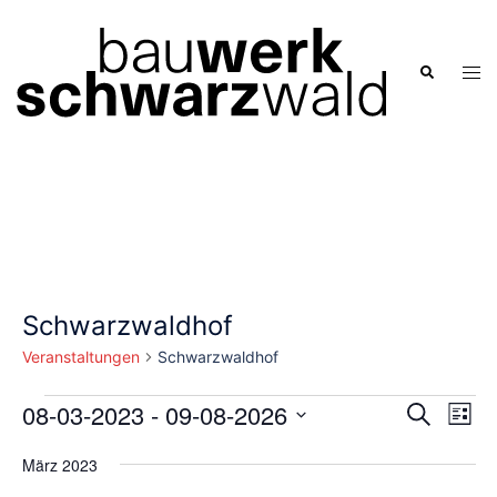
Zum
Inhalt
springen
Men
Suche
ums
Schwarzwaldhof
Veranstaltungen
Schwarzwaldhof
Veranstaltungen
Verans
08-03-2023
 - 
09-08-2026
Ver
SUCHE
LISTE
Ans
Suche
Datum
Nav
März 2023
und
wählen.