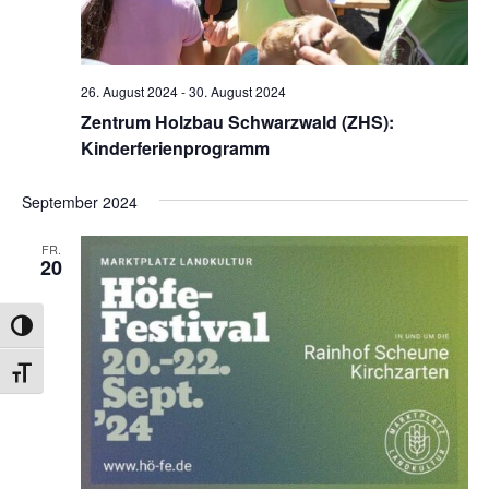
26. August 2024
-
30. August 2024
Zentrum Holzbau Schwarzwald (ZHS):
Kinderferienprogramm
September 2024
FR.
20
UMSCHALTEN AUF HOHE KONTRASTE
SCHRIFT VERGRÖSSERN