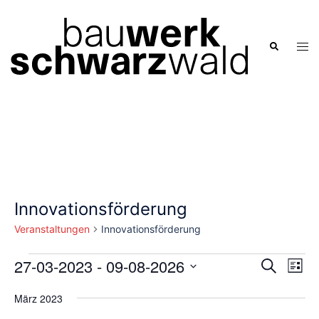
Zum
Inhalt
springen
Men
Suche
ums
Innovationsförderung
Veranstaltungen
Innovationsförderung
Veranstaltungen
Verans
27-03-2023
 - 
09-08-2026
Ver
SUCHE
LISTE
Ans
Suche
Datum
Nav
März 2023
und
wählen.