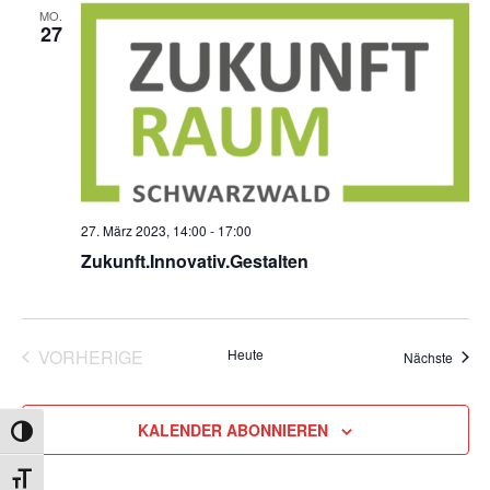
Ansicht
MO.
27
Navigat
27. März 2023, 14:00
-
17:00
Zukunft.Innovativ.Gestalten
VORHERIGE
Heute
Veran
Nächste
VERANSTALTUNGEN
KALENDER ABONNIEREN
UMSCHALTEN AUF HOHE KONTRASTE
SCHRIFT VERGRÖSSERN