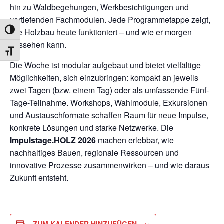
hin zu Waldbegehungen, Werkbesichtigungen und
vertiefenden Fachmodulen. Jede Programmetappe zeigt,
wie Holzbau heute funktioniert – und wie er morgen
UMSCHALTEN AUF HOHE KONTRASTE
aussehen kann.
SCHRIFT VERGRÖSSERN
Die Woche ist modular aufgebaut und bietet vielfältige
Möglichkeiten, sich einzubringen: kompakt an jeweils
zwei Tagen (bzw. einem Tag) oder als umfassende Fünf-
Tage-Teilnahme. Workshops, Wahlmodule, Exkursionen
und Austauschformate schaffen Raum für neue Impulse,
konkrete Lösungen und starke Netzwerke. Die
Impulstage.HOLZ 2026
machen erlebbar, wie
nachhaltiges Bauen, regionale Ressourcen und
innovative Prozesse zusammenwirken – und wie daraus
Zukunft entsteht.