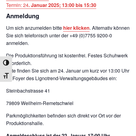
Termin: 24
. Januar 2025; 13:00 bis 15:30
Anmeldung
Um sich anzumelden bitte
hier klicken
. Alternativ können
Sie sich telefonisch unter der +49 (0)7755 9200-0
anmelden.
Die Produktionsführung ist kostenfrei. Festes Schuhwerk
erforderlich.
UMSCHALTEN AUF HOHE KONTRASTE
Bitte finden Sie sich am 24. Januar um kurz vor 13:00 Uhr
SCHRIFT VERGRÖSSERN
im Foyer des Lignotrend-Verwaltungsgebäudes ein:
Steinbachstrasse 41
79809 Weilheim-Remetschwiel
Parkmöglichkeiten befinden sich direkt vor Ort vor der
Produktionshalle.
Anmeldeschluss ist der 22. Januar, 17:00 Uhr