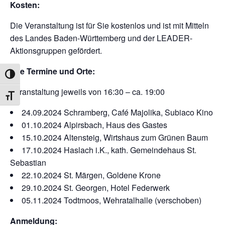
Kosten:
Die Veranstaltung ist für Sie kostenlos und ist mit Mitteln
des Landes Baden-Württemberg und der LEADER-
Aktionsgruppen gefördert.
Alle Termine und Orte:
UMSCHALTEN AUF HOHE KONTRASTE
Veranstaltung jeweils von 16:30 – ca. 19:00
SCHRIFT VERGRÖSSERN
24.09.2024 Schramberg, Café Majolika,
Subiaco Kino
01.10.2024 Alpirsbach, Haus des Gastes
15.10.2024 Altensteig, Wirtshaus zum Grünen Baum
17.10.2024 Haslach i.K., kath. Gemeindehaus St.
Sebastian
22.10.2024 St. Märgen, Goldene Krone
29.10.2024 St. Georgen, Hotel Federwerk
05.11.2024 Todtmoos, Wehratalhalle (verschoben)
Anmeldung: