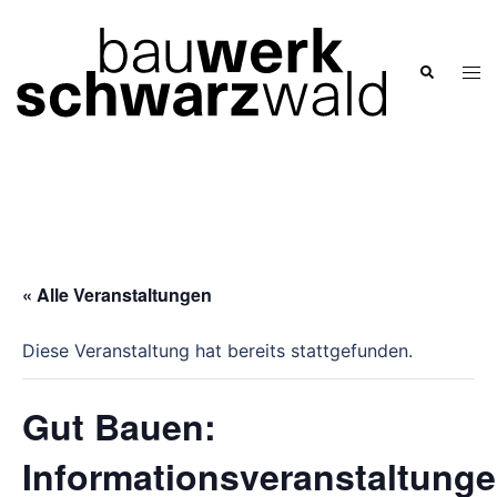
Zum
Inhalt
springen
Men
Suche
ums
« Alle Veranstaltungen
Diese Veranstaltung hat bereits stattgefunden.
Gut Bauen:
Informationsveranstaltung