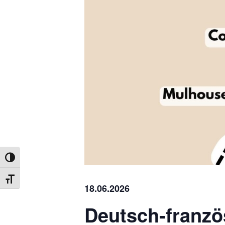
UMSCHALTEN AUF HOHE KONTRASTE
SCHRIFT VERGRÖSSERN
18.06.2026
Deutsch-franzö