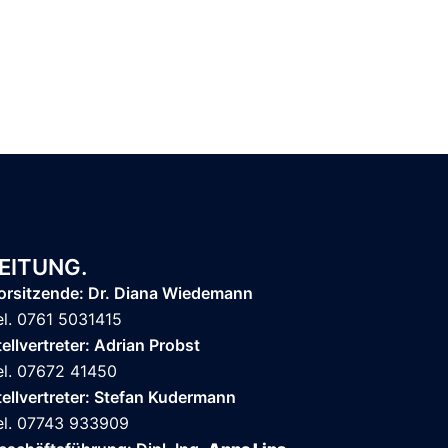
EITUNG.
orsitzende: Dr. Diana Wiedemann
el. 0761 5031415
tellvertreter: Adrian Probst
el. 07672 41450
tellvertreter: Stefan Kudermann
el. 07743 933909