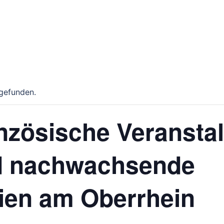
tgefunden.
nzösische Veranstal
d nachwachsende
ien am Oberrhein