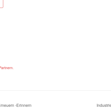
Partnern.
Erneuern -Erinnern
Industr