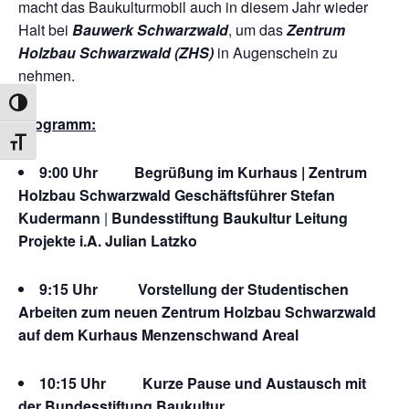
macht das Baukulturmobil auch in diesem Jahr wieder
Halt bei
Bauwerk Schwarzwald
, um das
Zentrum
Holzbau Schwarzwald (ZHS)
in Augenschein zu
nehmen.
UMSCHALTEN AUF HOHE KONTRASTE
Programm:
SCHRIFT VERGRÖSSERN
9:00 Uhr Begrüßung im Kurhaus |
Zentrum
Holzbau Schwarzwald Geschäftsführer Stefan
Kudermann
|
Bundesstiftung Baukultur Leitung
Projekte i.A. Julian Latzko
9:15 Uhr Vorstellung der Studentischen
Arbeiten zum neuen Zentrum Holzbau Schwarz­wald
auf dem Kurhaus Menzenschwand Areal
10:15 Uhr
Kurze Pause und Austausch mit
der Bundesstiftung Baukultur