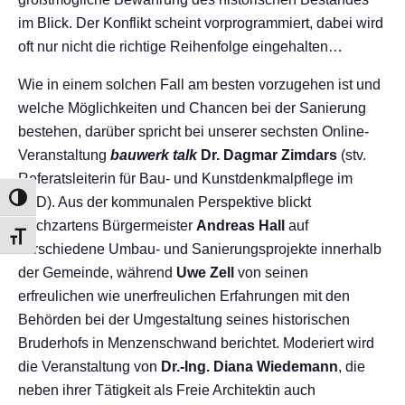
im Blick. Der Konflikt scheint vorprogrammiert, dabei wird
oft nur nicht die richtige Reihenfolge eingehalten…
Wie in einem solchen Fall am besten vorzugehen ist und
welche Möglichkeiten und Chancen bei der Sanierung
bestehen, darüber spricht bei unserer sechsten Online-
Veranstaltung
bauwerk talk
Dr. Dagmar Zimdars
(stv.
Referatsleiterin für Bau- und Kunstdenkmalpflege im
UMSCHALTEN AUF HOHE KONTRASTE
LAD). Aus der kommunalen Perspektive blickt
Kirchzartens Bürgermeister
Andreas Hall
auf
SCHRIFT VERGRÖSSERN
verschiedene Umbau- und Sanierungsprojekte innerhalb
der Gemeinde, während
Uwe Zell
von seinen
erfreulichen wie unerfreulichen Erfahrungen mit den
Behörden bei der Umgestaltung seines historischen
Bruderhofs in Menzenschwand berichtet. Moderiert wird
die Veranstaltung von
Dr.-Ing. Diana Wiedemann
, die
neben ihrer Tätigkeit als Freie Architektin auch