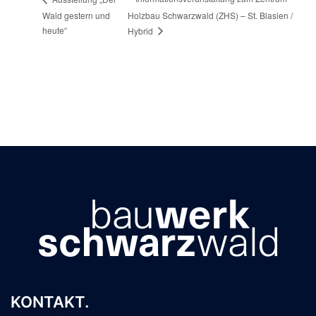
Wald gestern und
Holzbau Schwarzwald (ZHS) – St. Blasien /
heute“
Hybrid
KONTAKT.