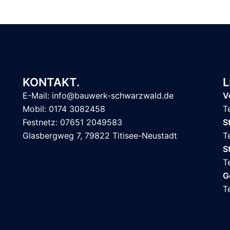
KONTAKT.
L
E-Mail: info@bauwerk-schwarzwald.de
V
Mobil: 0174 3082458
T
Festnetz: 07651 2049583
S
Glasbergweg 7, 79822 Titisee-Neustadt
T
S
T
G
T