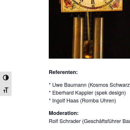
Referenten:
UMSCHALTEN AUF HOHE KONTRASTE
* Uwe Baumann (Kosmos Schwarz
* Eberhard Kappler (spek design)
SCHRIFT VERGRÖSSERN
* Ingolf Haas (Romba Uhren)
Moderation:
Rolf Schrader (Geschäftsführer B