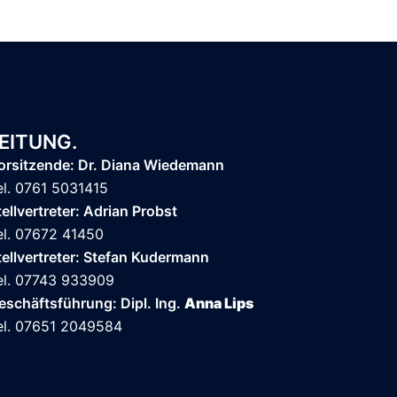
EITUNG.
orsitzende: Dr. Diana Wiedemann
el. 0761 5031415
tellvertreter: Adrian Probst
el. 07672 41450
tellvertreter: Stefan Kudermann
el. 07743 933909
eschäftsführung: Dipl. Ing.
Anna Lips
el. 07651 2049584