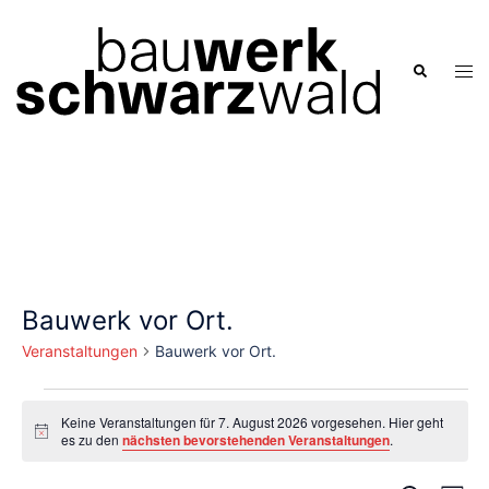
Zum
Inhalt
springen
Men
Suche
ums
Bauwerk vor Ort.
Veranstaltungen
Bauwerk vor Ort.
Veranstaltungen
Keine Veranstaltungen für 7. August 2026 vorgesehen. Hier geht
für
Hinweis
es zu den
nächsten bevorstehenden Veranstaltungen
.
7.