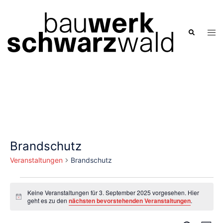
Zum
Inhalt
springen
Men
Suche
ums
Brandschutz
Veranstaltungen
Brandschutz
Veranstaltungen
Keine Veranstaltungen für 3. September 2025 vorgesehen. Hier
für
Hinweis
geht es zu den
nächsten bevorstehenden Veranstaltungen
.
3.