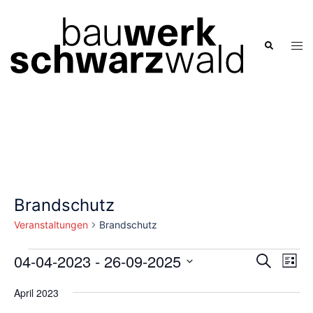
Zum
Inhalt
springen
Men
Suche
ums
Brandschutz
Veranstaltungen
Brandschutz
Veranstaltungen
Verans
04-04-2023
 - 
26-09-2025
Ver
SUCHE
LISTE
Ans
Suche
Datum
Nav
April 2023
und
wählen.