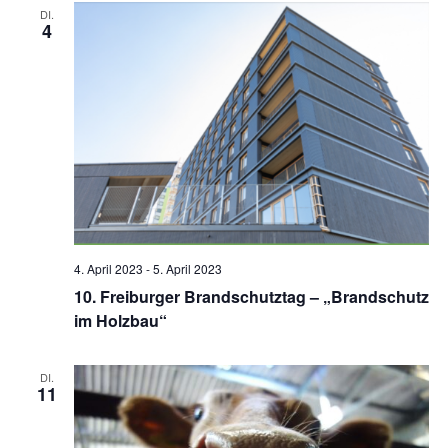
Ansicht
DI.
4
Navigat
4. April 2023
-
5. April 2023
10. Freiburger Brandschutztag – „Brandschutz
im Holzbau“
DI.
11