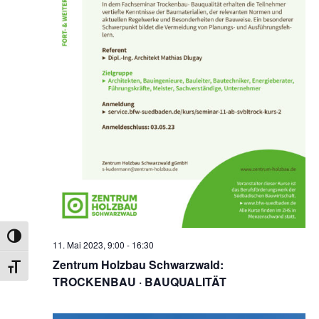
UMSCHALTEN AUF HOHE KONTRASTE
11. Mai 2023, 9:00
-
16:30
Zentrum Holzbau Schwarzwald:
SCHRIFT VERGRÖSSERN
TROCKENBAU · BAUQUALITÄT