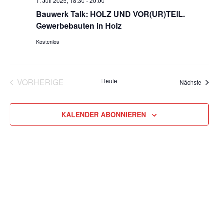
1. Juli 2025, 18:30
-
20:00
Bauwerk Talk: HOLZ UND VOR(UR)TEIL.
Gewerbebauten in Holz
Kostenlos
VORHERIGE
Heute
Veran
Nächste
VERANSTALTUNGEN
KALENDER ABONNIEREN