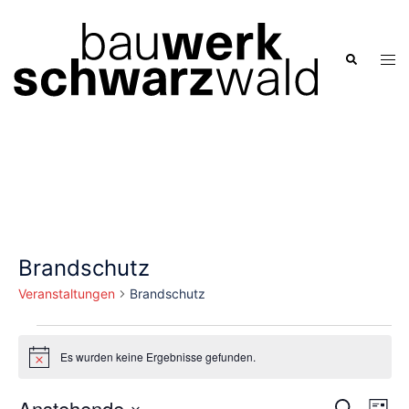
Zum
Inhalt
springen
Men
Suche
ums
Brandschutz
Veranstaltungen
Brandschutz
Veranstaltungen
Es wurden keine Ergebnisse gefunden.
Hinweis
Verans
Anstehende
Ver
SUCHE