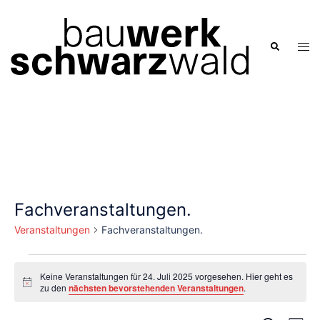
Zum
Inhalt
springen
Men
Suche
ums
Fachveranstaltungen.
Veranstaltungen
Fachveranstaltungen.
Veranstaltungen
Keine Veranstaltungen für 24. Juli 2025 vorgesehen. Hier geht es
für
Hinweis
zu den
nächsten bevorstehenden Veranstaltungen
.
24.